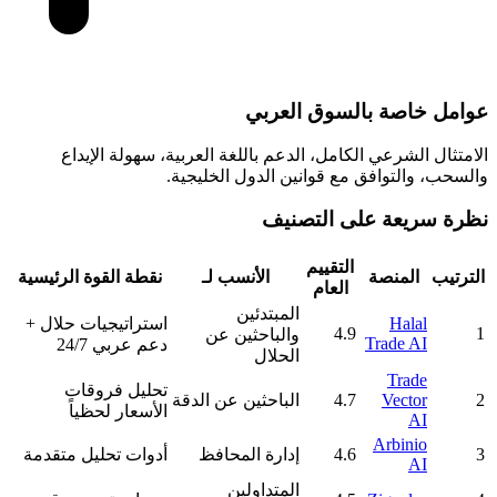
عوامل خاصة بالسوق العربي
الامتثال الشرعي الكامل، الدعم باللغة العربية، سهولة الإيداع
والسحب، والتوافق مع قوانين الدول الخليجية.
نظرة سريعة على التصنيف
التقييم
الترتيب
المنصة
الأنسب لـ
نقطة القوة الرئيسية
العام
المبتدئين
Halal
استراتيجيات حلال +
4.9
1
والباحثين عن
Trade AI
دعم عربي 24/7
الحلال
Trade
تحليل فروقات
2
Vector
4.7
الباحثين عن الدقة
الأسعار لحظياً
AI
Arbinio
3
4.6
إدارة المحافظ
أدوات تحليل متقدمة
AI
المتداولين